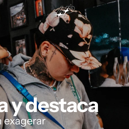
 y destaca
n exagerar